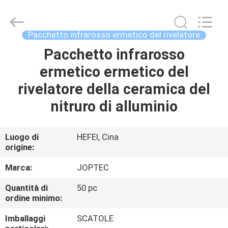
LASER
CO.,
LTD.
All
Rights
Pacchetto infrarosso ermetico del rivelatore
Reserved.
Developed
Pacchetto infrarosso
CASA
by
ECER
ermetico ermetico del
PRODOTTI
rivelatore della ceramica del
nitruro di alluminio
CIRCA
NOI
Luogo di
HEFEI, Cina
origine:
GIRO
Marca:
JOPTEC
DELLA
Quantità di
50 pc
ordine minimo:
FABBRICA
Imballaggi
SCATOLE