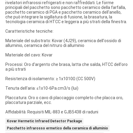
rivelatori infrarossi refrigerati e non raffreddati. Le forme
principali del pacchetto sono pacchetto ceramico della farfalla,
pacchetto ceramico di PGA e pacchetto ceramico dell'anello,
che può integrare la sigillatura di fusione, la brasatura, la
tecnologia ceramica di HTCC e leggera a più strati della finestra.
Caratteristiche tecniche:
Materiale del substrato: Kovar (4J29), ceramica dell'ossido di
alluminio, ceramica del nitruro di alluminio
Materiale del cavo: Kovar
Processi: Oro d'argento che brasa, latta che salda, HTCC dell'oro
a più strati
Resistenza di isolamento: ≥ 1x1010Ω (CC 500V)
Tenuta dell'aria: ≤1x10-6Pa.cm3/s (lui)
Placcatura: Oro o cavo di placcaggio completo che placca oro,
placcatura parziale, ecc.
Affidabilità: Requisiti MIL-883 e GJB5438 di raduni
Kovar Hermetic Infrared Detector Package
Pacchetto infrarosso ermetico della ceramica di alluminio