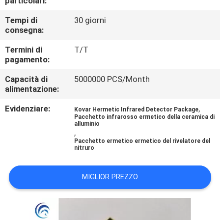
particolari:
CONTROLLO
Tempi di
30 giorni
DI
consegna:
QUALITÀ
Termini di
T/T
pagamento:
CONTATTICI
Capacità di
5000000 PCS/Month
alimentazione:
NOTIZIE
Evidenziare:
,
Kovar Hermetic Infrared Detector Package
Pacchetto infrarosso ermetico della ceramica di
alluminio
MAPPA
,
Pacchetto ermetico ermetico del rivelatore del
DEL
nitruro
SITO
MIGLIOR PREZZO
PRIVACY
POLICY